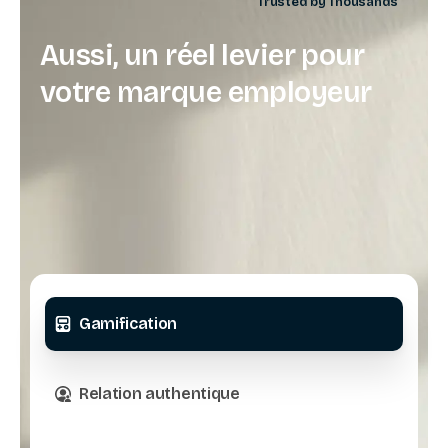
Trusted by Thousands
Aussi,
un
réel
levier
pour
votre
marque
employeur
Gamification
Relation authentique